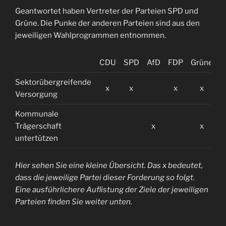
Geantwortet haben Vertreter der Parteien SPD und
Grüne. Die Punke der anderen Parteien sind aus den
jeweiligen Wahlprogrammen entnommen.
CDU
SPD
AfD
FDP
Grüne
L
Sektorübergreifende
x
x
x
x
Versorgung
Kommunale
Trägerschaft
x
x
untertützen
Hier sehen Sie eine kleine Übersicht. Das x bedeutet,
dass die jeweilige Partei dieser Forderung so folgt.
Eine ausführlichere Auflistung der Ziele der jeweiligen
Parteien finden Sie weiter unten.