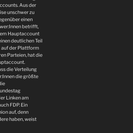
accounts. Aus der
eise unschwer zu
gegenüber einen
er:Innen betrifft,
us dem Hauptaccount
nen deutlichen Teil
 auf der Plattform
en Parteien, hat die
auptaccount.
ss die Verteilung
r:Innen die größte
die
 Bundestag
der Linken am
auch FDP. Ein
ion auf, denn
ere haben, weist