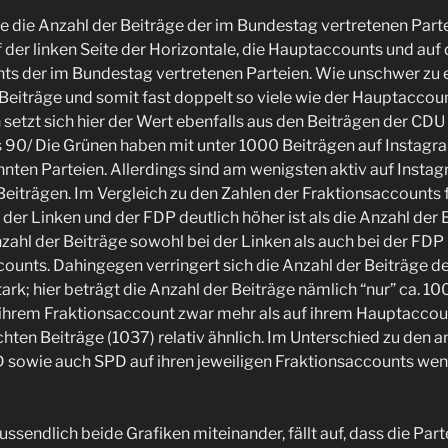
die die Anzahl der Beiträge der im Bundestag vertretenen Parte
f der linken Seite der Horizontale, die Hauptaccounts und auf 
ts der im Bundestag vertretenen Parteien. Wie unschwer zu er
eiträge und somit fast doppelt so viele wie der Hauptaccou
 setzt sich hier der Wert ebenfalls aus den Beiträgen der CD
90/ Die Grünen haben mit unter 1000 Beiträgen auf Instagra
annten Parteien. Allerdings sind am wenigsten aktiv auf Ins
Beiträgen. Im Vergleich zu den Zahlen der Fraktionsaccounts fä
 der Linken und der FDP deutlich höher ist als die Anzahl der
zahl der Beiträge sowohl bei der Linken als auch bei der FDP 
ounts. Dahingegen verringert sich die Anzahl der Beiträge d
ark; hier beträgt die Anzahl der Beiträge nämlich “nur” ca. 1
 ihrem Fraktionsaccount zwar mehr als auf ihrem Hauptaccoun
chten Beiträge (1037) relativ ähnlich. Im Unterschied zu den 
 sowie auch SPD auf ihren jeweiligen Fraktionsaccounts wenig
ssendlich beide Grafiken miteinander, fällt auf, dass die Par