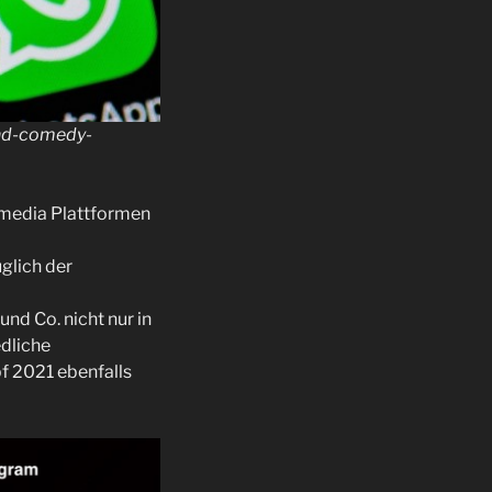
und-comedy-
l media Plattformen
glich der
nd Co. nicht nur in
dliche
 2021 ebenfalls