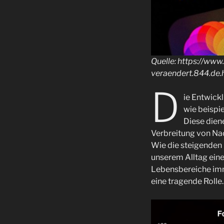
Quelle: https://ww
veraendert.844.de.
D
ie Entwick
wie beispi
Diese dien
Verbreitung von Na
Wie die steigenden 
unserem Alltag ein
Lebensbereiche imm
eine tragende Rolle.