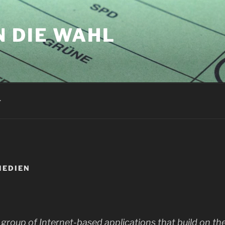
N DIE WAHL
r
MEDIEN
a group of Internet-based applications that build on th