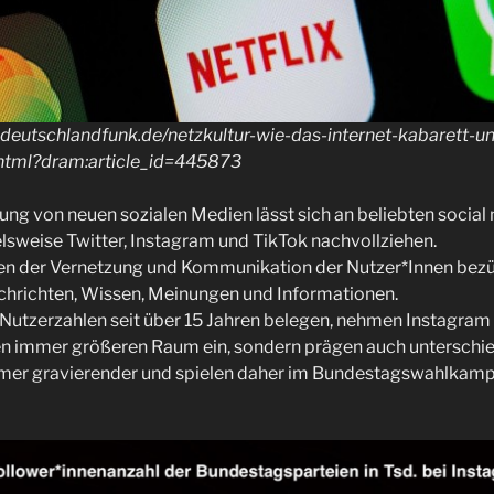
w.deutschlandfunk.de/netzkultur-wie-das-internet-kabarett-
html?dram:article_id=445873
lung von neuen sozialen Medien lässt sich an beliebten socia
elsweise Twitter, Instagram und TikTok nachvollziehen.
en der Vernetzung und Kommunikation der Nutzer*Innen bezü
chrichten, Wissen, Meinungen und Informationen.
Nutzerzahlen seit über 15 Jahren belegen, nehmen Instagram u
en immer größeren Raum ein, sondern prägen auch unterschie
er gravierender und spielen daher im Bundestagswahlkampf