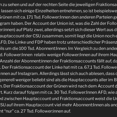
n zu sehen und auf der rechten Seite die jeweiligen Fraktions
 lassen sich einige Einzelheiten entnehmen, so ist beispielsw
Grünen mit ca. 171 Tsd. Follower:Innen den anderen Parteien 
gram haben. Der Account der Union ist, was die Zahl der Follow
er:innen) auf Platz zwei, allerdings setzt sich dieser Wert a
uptaccount der CSU zusammen, somit liegt die Union noch ei
AFD, Die Linke und FDP haben trotz unterschiedlicher Präsenz
ils um die 100 Tsd. Abonnent:Innen. Im Vergleich zu den ander
sd. Follower:Innen relativ wenige Follower:Innen auf ihrem H
Anzahl der Abonnent:innen der Fraktionsaccounts fällt auf, da
. Der Fraktionsaccount der Linke hat mit ca. 67,1 Tsd. Followe
nnen auf Instagram. Allerdings lässt sich auch ablesen, dass 
enerell weniger beliebt sind als die Hauptaccounts aller im
en. Der Fraktionsaccount der Grünen wird nach dem Account 
t. Kurz darauf folgen mit ca. 30 Tsd. Follower:Innen AFD, wie 
ed zwischen Hauptaccount und Fraktionsaccount weist die Un
U auf ihrem Hauptaccount viel mehr Abonnent:Innen als and
 “nur” ca. 27 Tsd. Follower:innen auf.