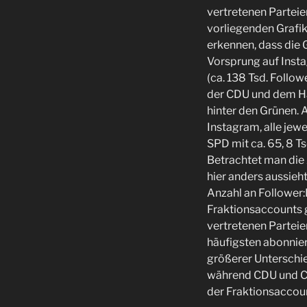
vertretenen Parteie
vorliegenden Grafik
erkennen, dass die 
Vorsprung auf Insta
(ca. 138 Tsd. Follow
der CDU und dem Ha
hinter den Grünen. 
Instagram, alle jewe
SPD mit ca. 65, 8 T
Betrachtet man die 
hier anders aussieht
Anzahl an Follower:I
Fraktionsaccounts g
vertretenen Partei
häufigsten abonnier
größerer Unterschi
während CDU und CS
der Fraktionsaccount