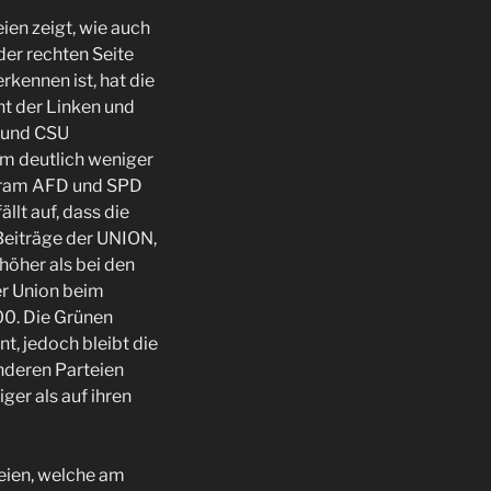
ien zeigt, wie auch
der rechten Seite
kennen ist, hat die
nt der Linken und
U und CSU
m deutlich weniger
tagram AFD und SPD
llt auf, dass die
 Beiträge der UNION,
höher als bei den
er Union beim
000. Die Grünen
t, jedoch bleibt die
anderen Parteien
er als auf ihren
teien, welche am