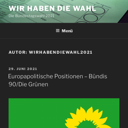
Zum
WIR HABEN DIE WAHL
Inhalt
Die Bundestagswahl 2021
springen
Menü
AUTOR:
WIRHABENDIEWAHL2021
VERÖFFENTLICHT
29. JUNI 2021
AM
Europapolitische Positionen – Bündis
90/Die Grünen