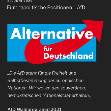
VERÖFFENTLICHT
29. JUNI 2021
AM
Europapolitische Positionen – AfD
„Die AfD steht für die Freiheit und
Selbstbestimmung der europäischen
Nationen.
Wir wollen den souveränen,
demokratischen Nationalstaat erhalten.
„
AfD Wahlprogramm 2021