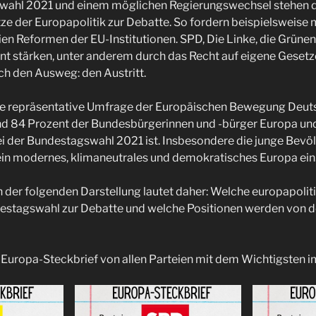
wahl 2021 und einem möglichen Regierungswechsel stehen d
ze der Europapolitik zur Debatte. So fordern beispielsweise
en Reformen der EU-Institutionen. SPD, Die Linke, die Grüne
 stärken, unter anderem durch das Recht auf eigene Gesetze
och den Ausweg: den Austritt.
eine repräsentative Umfrage der Europäischen Bewegung Deut
und 84 Prozent der Bundesbürgerinnen und -bürger Europa und
 der Bundestagswahl 2021 ist. Insbesondere die junge Bevöl
in modernes, klimaneutrales und demokratisches Europa ein
in der folgenden Darstellung lautet daher: Welche europapol
destagswahl zur Debatte und welche Positionen werden von d
 Europa-Steckbrief von allen Parteien mit dem Wichtigsten i