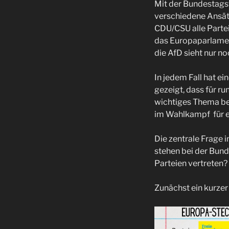
Mit der Bundestags
verschiedene Ansät
CDU/CSU alle Partei
das Europaparlament
die AfD sieht nur n
In jedem Fall hat 
gezeigt, dass für r
wichtiges Thema bei
im Wahlkampf für e
Die zentrale Frage 
stehen bei der Bun
Parteien vertreten?
Zunächst ein kurzer