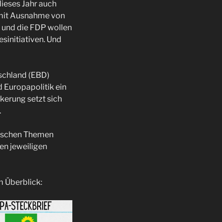
ieses Jahr auch
 mit Ausnahme von
n und die FDP wollen
sinitiativen. Und
schland (EBD)
 Europapolitik ein
kerung setzt sich
.
itischen Themen
en jeweiligen
m Überblick: